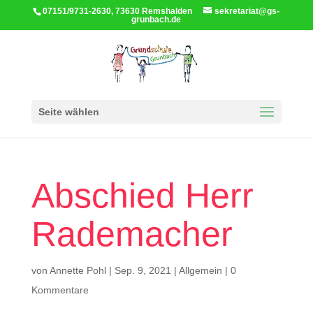
07151/9731-2630, 73630 Remshalden
sekretariat@gs-
grunbach.de
Seite wählen
Abschied Herr
Rademacher
von
Annette Pohl
|
Sep. 9, 2021
|
Allgemein
|
0
Kommentare