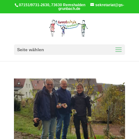
07151/9731-2630, 73630 Remshalden
sekretariat@gs-
grunbach.de
Seite wählen