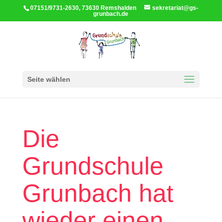
07151/9731-2630, 73630 Remshalden
sekretariat@gs-
grunbach.de
Seite wählen
Die
Grundschule
Grunbach hat
wieder einen